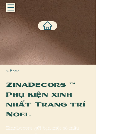
< Back
ZinaDecors |
Phụ kiện xinh
nhất Trang trí
Noel
ZinaDecors gửi bạn một số mẫu