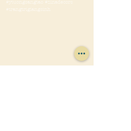
#ytuongsangtao #zinadecors
#trangtrigiangsinh
Previous
Next