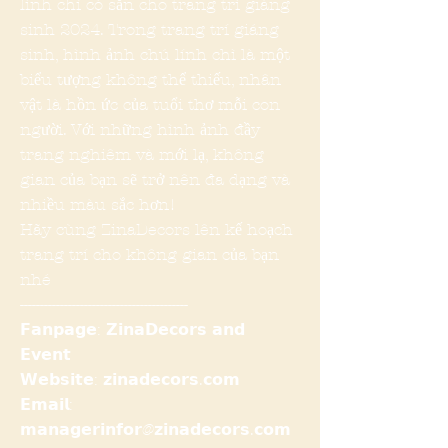
lính chì có sẵn cho trang trí giáng
sinh 2024. Trong trang trí giáng
sinh, hình ảnh chú lính chì là một
biểu tượng không thể thiếu, nhân
vật là hồn ức của tuổi thơ mỗi con
người. Với những hình ảnh đầy
trang nghiêm và mới lạ, không
gian của bạn sẽ trở nên đa dạng và
nhiều màu sắc hơn!
Hãy cùng ZinaDecors lên kế hoạch
trang trí cho không gian của bạn
nhé
------------------------------------------
𝗙𝗮𝗻𝗽𝗮𝗴𝗲: 𝗭𝗶𝗻𝗮𝗗𝗲𝗰𝗼𝗿𝘀 𝗮𝗻𝗱
𝗘𝘃𝗲𝗻𝘁
𝗪𝗲𝗯𝘀𝗶𝘁𝗲: 𝘇𝗶𝗻𝗮𝗱𝗲𝗰𝗼𝗿𝘀.𝗰𝗼𝗺
𝗘𝗺𝗮𝗶𝗹:
𝗺𝗮𝗻𝗮𝗴𝗲𝗿𝗶𝗻𝗳𝗼𝗿@𝘇𝗶𝗻𝗮𝗱𝗲𝗰𝗼𝗿𝘀.𝗰𝗼𝗺