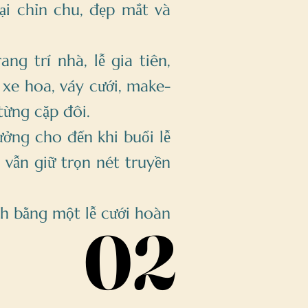
ại chỉn chu, đẹp mắt và
ng trí nhà, lễ gia tiên,
 xe hoa, váy cưới, make-
từng cặp đôi.
ởng cho đến khi buổi lễ
 vẫn giữ trọn nét truyền
h bằng một lễ cưới hoàn
02
02