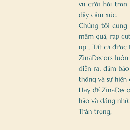
vụ cưới hỏi trọn
đầy cảm xúc.
Chúng tôi cung c
mâm quả, rạp cướ
up… Tất cả được t
ZinaDecors luôn 
diễn ra, đảm bảo 
thống và sự hiện 
Hãy để ZinaDecor
hảo và đáng nhớ.
Trân trọng,