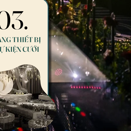
03.
03.
NG THIẾT BỊ
Ự KIỆN CƯỚI