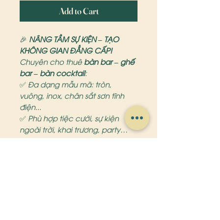
Add to Cart
🎉
NÂNG TẦM SỰ KIỆN – TẠO
KHÔNG GIAN ĐẲNG CẤP!
Chuyên cho thuê
bàn bar – ghế
bar – bàn cocktail
:
✅ Đa dạng mẫu mã: tròn,
vuông, inox, chân sắt sơn tĩnh
điện...
✅ Phù hợp tiệc cưới, sự kiện
ngoài trời, khai trương, party…
✅ Setup nhanh gọn – Giao tận
nơi – Giá siêu hợp lý!
zina bàn ghế bar
📞
Liên hệ ngay: 0979752728
💬
Inbox để nhận catalogue
mẫu và báo giá chi tiết!