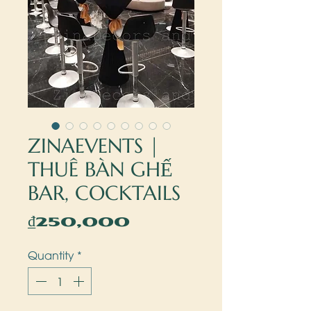
ZINAEVENTS |
THUÊ BÀN GHẾ
BAR, COCKTAILS
Price
₫250,000
Quantity
*