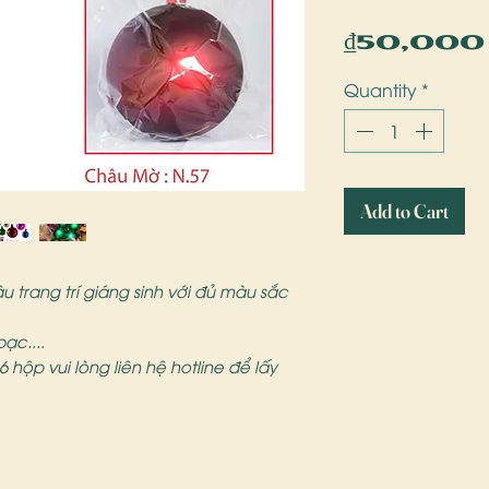
₫50,000
Quantity
*
Add to Cart
trang trí giáng sinh với đủ màu sắc
ạc....
hộp vui lòng liên hệ hotline để lấy