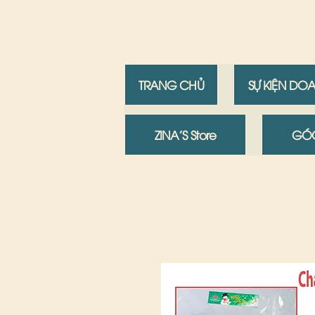
TRANG CHỦ
SỰ KIỆN DO
ZINA'S Store
GÓC