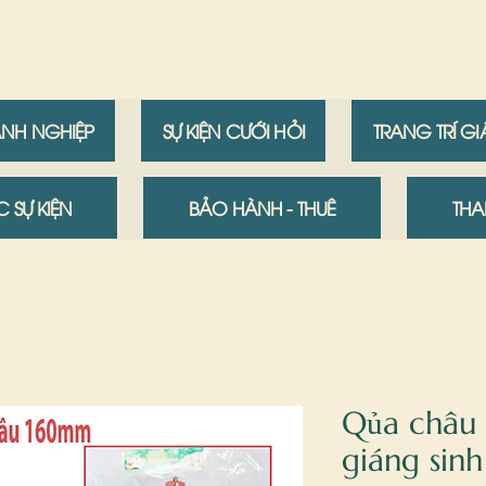
ANH NGHIỆP
SỰ KIỆN CƯỚI HỎI
TRANG TRÍ G
 SỰ KIỆN
BẢO HÀNH - THUÊ
THA
Qủa châu t
giáng sinh