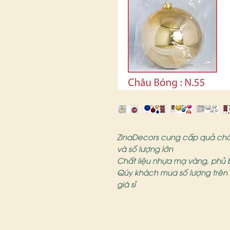
ZinaDecors cung cấp quả châu 
và số lượng lớn
Chất liệu nhựa mạ vàng, phủ b
Qúy khách mua số lượng trên 6 
giá sỉ