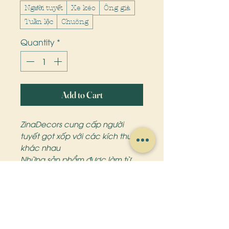
Người tuyết
Xe kéo
Ông già
Tuần lộc
Chuông
Quantity
*
Add to Cart
ZinaDecors cung cấp người
tuyết gọt xốp với các kích thước
khác nhau
Những sản phẩm được làm từ
xốp
- Người tuyết giáng sinh
- Ông già Noeo
- Tuần lộc
- Gấu