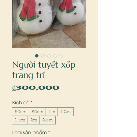
Người tuyết xốp
trang trí
Price
₫300,000
Kích cỡ
*
60cm
80cm
1m
1.2m
1.5m
2m
2.5m
Loại sản phẩm
*