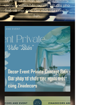
nghị đến các hoạt động team building,
chúng tôi đảm bảo mọi chi tiết đều phù
hợp với mục tiêu tầm nhìn của công ty
bạn.
Decor Event Private Concept Biển -
Giải pháp tổ chức tiệc ngoài trời
cùng Zinadecors