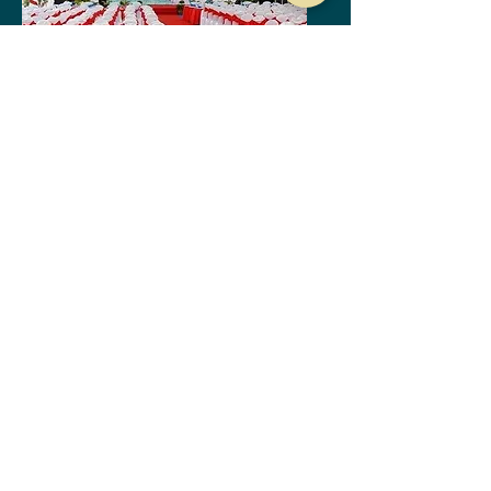
GroundBreaking