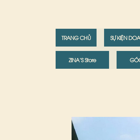
TRANG CHỦ
SỰ KIỆN DO
ZINA'S Store
GÓC