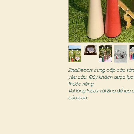
ZinaDecors cung cấp các sản 
yêu cầu. Qúy khách được lựa 
thước riêng.
Vui lòng inbox với Zina để lựa
của bạn