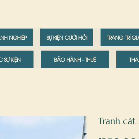
ANH NGHIỆP
SỰ KIỆN CƯỚI HỎI
TRANG TRÍ G
 SỰ KIỆN
BẢO HÀNH - THUÊ
THA
Tranh cát 