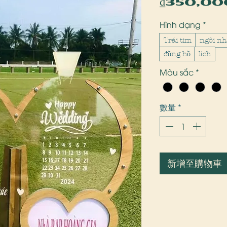
₫350,00
Hình dạng
*
Trái tim
ngôi nh
đồng hồ
lịch
Màu sắc
*
數量
*
新增至購物車