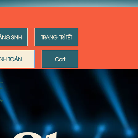
IÁNG SINH
TRANG TRÍ TẾT
NH TOÁN
Cart
策