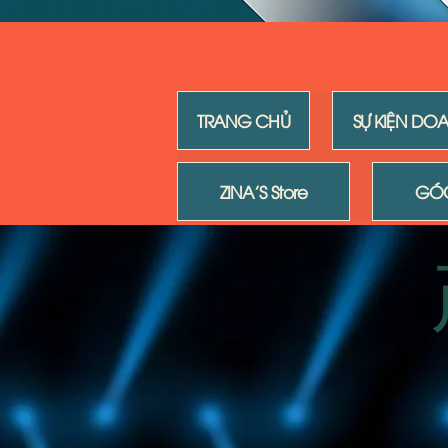
TRANG CHỦ
SỰ KIỆN DO
ZINA'S Store
GÓC