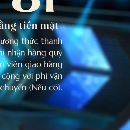
01
ằng tiền mặt
hương thức thanh
khi nhận hàng quý
n viên giao hàng
cộng với phí vận
chuyển (Nếu có).