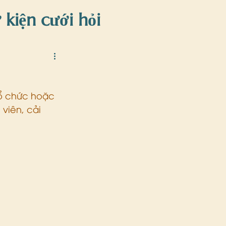
 kiện cưới hỏi
iện
tổ chức hoặc 
viên, cải 