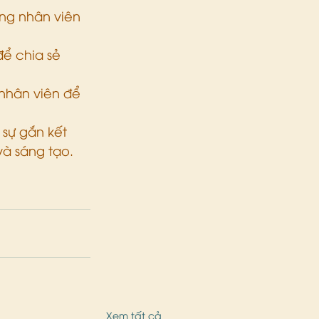
ng nhân viên 
ể chia sẻ 
nhân viên để 
sự gắn kết 
và sáng tạo.
Xem tất cả