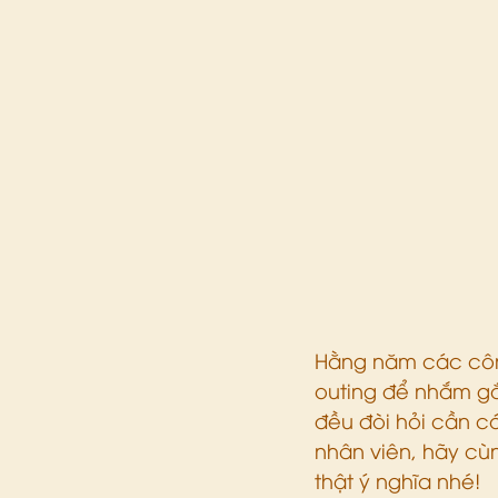
Hằng năm các công
outing để nhắm gắn
đều đòi hỏi cần có
nhân viên, hãy cùn
thật ý nghĩa nhé!