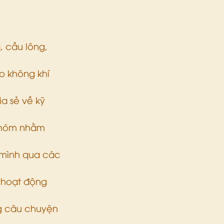
 cầu lông, 
o không khí 
a sẻ về kỹ 
 nhóm nhằm 
 mình qua các 
 hoạt động 
ng câu chuyện 