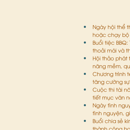
Ngày hội thể 
hoặc chạy bộ đ
Buổi tiệc BBQ:
thoải mái và t
Hội thảo phát 
năng mềm, quản
Chương trình 
tăng cường sự 
Cuộc thi tài n
tiết mục văn n
Ngày tình ngu
tình nguyện, g
Buổi chia sẻ k
thành công ho