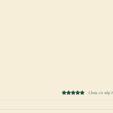
Đã xếp hạng 0/5 sao.
Chưa có xếp 