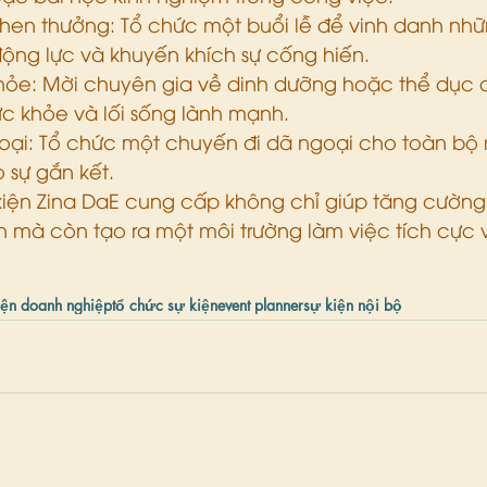
khen thưởng: Tổ chức một buổi lễ để vinh danh nhữ
động lực và khuyến khích sự cống hiến.
khỏe: Mời chuyên gia về dinh dưỡng hoặc thể dục đ
ức khỏe và lối sống lành mạnh.
ại: Tổ chức một chuyến đi dã ngoại cho toàn bộ 
o sự gắn kết.
kiện Zina DaE cung cấp không chỉ giúp tăng cường 
n mà còn tạo ra một môi trường làm việc tích cực 
iện doanh nghiệp
tổ chức sự kiện
event planner
sự kiện nội bộ