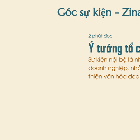
Góc sự kiện - Zin
Zina'Blog
gi
2 phút đọc
Ý tưởng tổ 
Sự kiện nội bộ là
doanh nghiệp, nhằ
thiện văn hóa doan