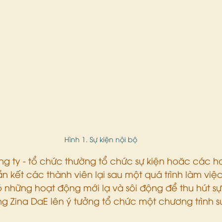
Hình 1. Sự kiện nội bộ 
 ty - tổ chức thường tổ chức sự kiện hoăc các h
 kết các thành viên lại sau một quá trình làm việc.
 những hoạt động mới lạ và sôi động để thu hút sự
g Zina DaE lên ý tưởng tổ chức một chương trình sự