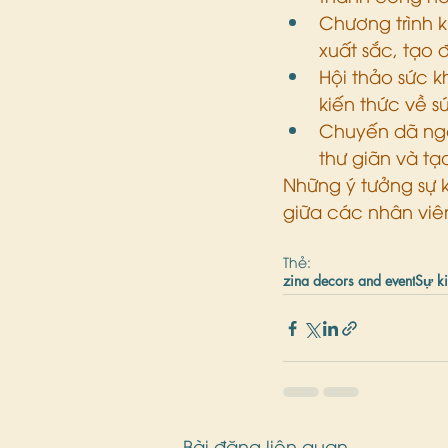
Chương trình 
xuất sắc, tạo 
Hội thảo sức 
kiến thức về s
Chuyến dã ngo
thư giãn và tạ
Những ý tưởng sự 
giữa các nhân viê
Thẻ:
zina decors and event
Sự k
Bài đăng liên quan