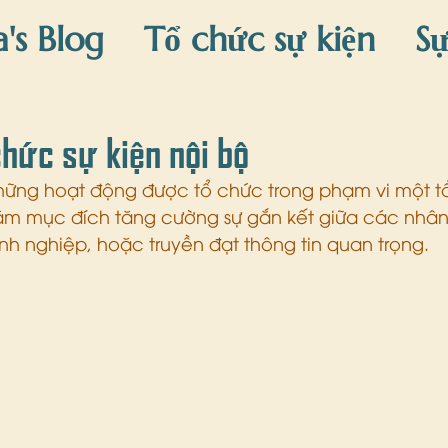
a's Blog
Tổ chức sự kiện
Sự
áng sinh
Trang trí Tết
Sự k
chức sự kiện nội bộ
 những hoạt động được tổ chức trong phạm vi một 
m mục đích tăng cường sự gắn kết giữa các nhân 
h nghiệp, hoặc truyền đạt thông tin quan trọng.