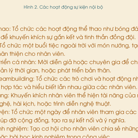
Hình 2. Các hoạt động sự kiện nội bộ
thao: Tổ chức các hoạt động thể thao như bóng đá,
ể khuyến khích sự gắn kết và tinh thần đồng đội.
 Tổ chức một buổi tiệc ngoài trời với món nướng, tạ
hân thiện cho nhân viên.
triển cá nhân: Mời diễn giả hoặc chuyên gia để chi
 lý thời gian, hoặc phát triển bản thân.
teambuilding: Tổ chức các trò chơi và hoạt động
hợp tác và hiểu biết lẫn nhau giữa các nhân viên.
ăng: Khuyến khích nhân viên thể hiện tài năng của
ghệ, hài kịch, hoặc trình diễn nghệ thuật.
yện: Tổ chức một ngày để nhân viên tham gia các
iúp đỡ cộng đồng, tạo ra sự kết nối và ý nghĩa.
inh nghiệm: Tạo cơ hội cho nhân viên chia sẻ nhữ
ặc bài học kinh nghiệm trong công việc.