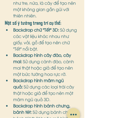
như tre, nứa, lá cây để tạo nên 
một không gian gần gũi với 
thiên nhiên.
Một số ý tưởng trang trí cụ thể:
Backdrop chữ "Tết" 3D:
 Sử dụng 
các vật liệu khác nhau như 
giấy, vải, gỗ để tạo nên chữ 
"Tết" nổi bật.
Backdrop hình cây đào, cây 
mai:
 Sử dụng cành đào, cành 
mai thật hoặc giả để tạo nên 
một bức tường hoa rực rỡ.
Backdrop hình mâm ngũ 
quả:
 Sử dụng các loại trái cây 
thật hoặc giả để tạo nên một 
mâm ngũ quả 3D.
Backdrop hình bánh chưng, 
bánh tét:
 Sử dụng bánh chưng, 