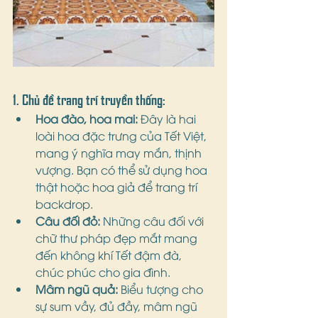
1. Chủ đề trang trí truyền thống:
Hoa đào, hoa mai:
 Đây là hai 
loài hoa đặc trưng của Tết Việt, 
mang ý nghĩa may mắn, thịnh 
vượng. Bạn có thể sử dụng hoa 
thật hoặc hoa giả để trang trí 
backdrop.
Câu đối đỏ:
 Những câu đối với 
chữ thư pháp đẹp mắt mang 
đến không khí Tết đậm đà, 
chúc phúc cho gia đình.
Mâm ngũ quả:
 Biểu tượng cho 
sự sum vầy, đủ đầy, mâm ngũ 