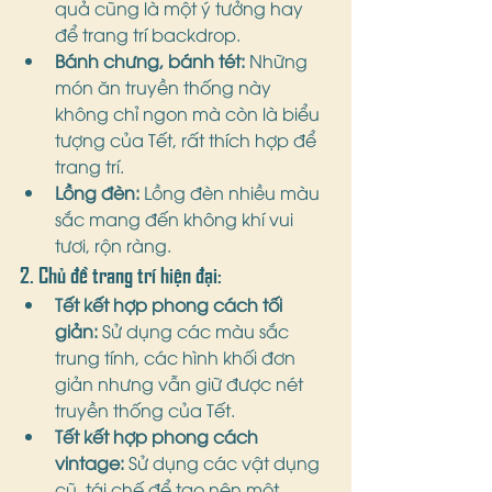
quả cũng là một ý tưởng hay 
để trang trí backdrop.
Bánh chưng, bánh tét:
 Những 
món ăn truyền thống này 
không chỉ ngon mà còn là biểu 
tượng của Tết, rất thích hợp để 
trang trí.
Lồng đèn:
 Lồng đèn nhiều màu 
sắc mang đến không khí vui 
tươi, rộn ràng.
2. Chủ đề trang trí hiện đại:
Tết kết hợp phong cách tối 
giản:
 Sử dụng các màu sắc 
trung tính, các hình khối đơn 
giản nhưng vẫn giữ được nét 
truyền thống của Tết.
Tết kết hợp phong cách 
vintage:
 Sử dụng các vật dụng 
cũ, tái chế để tạo nên một 