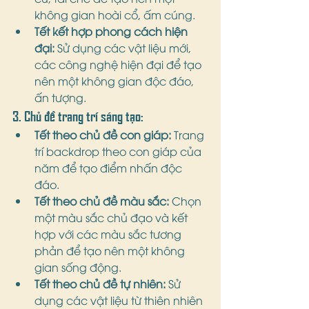
không gian hoài cổ, ấm cúng.
Tết kết hợp phong cách hiện 
đại:
 Sử dụng các vật liệu mới, 
các công nghệ hiện đại để tạo 
nên một không gian độc đáo, 
ấn tượng.
3. Chủ đề trang trí sáng tạo:
Tết theo chủ đề con giáp:
 Trang 
trí backdrop theo con giáp của 
năm để tạo điểm nhấn độc 
đáo.
Tết theo chủ đề màu sắc:
 Chọn 
một màu sắc chủ đạo và kết 
hợp với các màu sắc tương 
phản để tạo nên một không 
gian sống động.
Tết theo chủ đề tự nhiên:
 Sử 
dụng các vật liệu từ thiên nhiên 