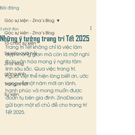
Bài đăng
Góc sự kiện - Zina's Blog
3 phút đọc
Góc sự kiện - Zina's Blog
Những ý tưởng trang trí Tết 2025
Tổ chức sự kiện
Trang trí Tết không chỉ là việc làm 
Sự kiện cưới hỏi
đẹp không gian mà còn là một nghi 
thức văn hóa mang ý nghĩa tâm 
Zina'Blog
linh sâu sắc. Qua việc trang trí, 
giáng sinh
người Việt thể hiện lòng biết ơn, ước 
vọng về một năm mới an lành, 
Trang trí Tết
hạnh phúc và mong muốn được 
Sự kiện
đoàn tụ bên gia đình. ZinaDecors 
gửi bạn một số chủ đề cho trang trí 
Tết 2025. 