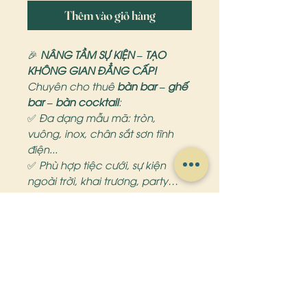
Thêm vào giỏ hàng
🎉
NÂNG TẦM SỰ KIỆN – TẠO
KHÔNG GIAN ĐẲNG CẤP!
Chuyên cho thuê
bàn bar – ghế
bar – bàn cocktail
:
✅ Đa dạng mẫu mã: tròn,
vuông, inox, chân sắt sơn tĩnh
điện...
✅ Phù hợp tiệc cưới, sự kiện
ngoài trời, khai trương, party…
✅ Setup nhanh gọn – Giao tận
nơi – Giá siêu hợp lý!
zina bàn ghế bar
📞
Liên hệ ngay: 0979752728
💬
Inbox để nhận catalogue
mẫu và báo giá chi tiết!