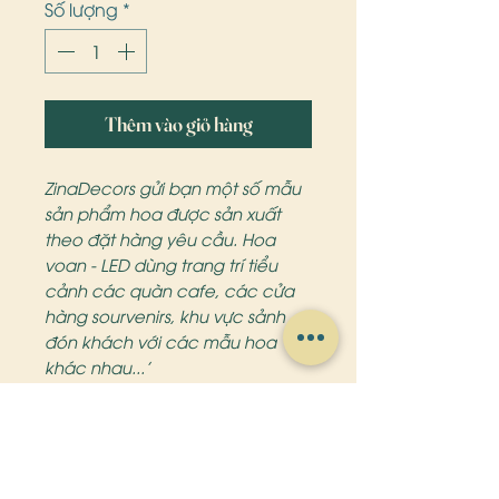
Số lượng
*
Thêm vào giỏ hàng
ZinaDecors gửi bạn một số mẫu
sản phẩm hoa được sản xuất
theo đặt hàng yêu cầu. Hoa
voan - LED dùng trang trí tiểu
cảnh các quàn cafe, các cửa
hàng sourvenirs, khu vực sảnh
đón khách với các mẫu hoa
khác nhau...'
Chất liệu: Voan, vải lụa, nhựa
dẻo,
Kích thước: 1m - 1,5m
Vui lòng liên hệ hotline để được
tư vấn đặt hàng chi tiết hơn!