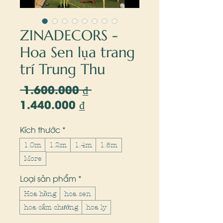
ZINADECORS -
Hoa Sen lụa trang
trí Trung Thu
 1.600.000 ₫ 
Giá
1.440.000 ₫
thông
Giá
thường
bán
Kích thước
*
rẻ
1.0m
1.2m
1.4m
1.5m
More
Loại sản phẩm
*
Hoa hồng
hoa sen
hoa cẩm chướng
hoa ly