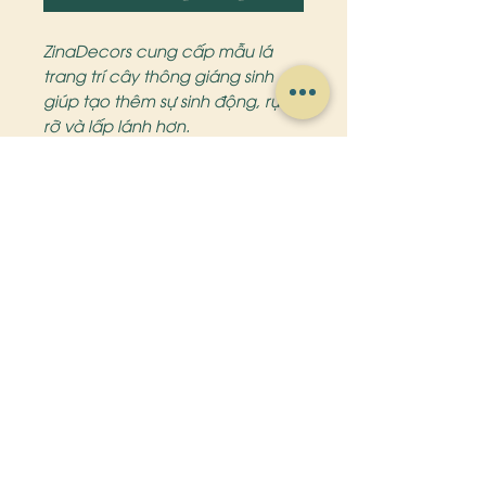
ZinaDecors cung cấp mẫu lá
trang trí cây thông giáng sinh
giúp tạo thêm sự sinh động, rực
rỡ và lấp lánh hơn.
Sản phẩm lá được bán theo bịch
gồm 10 cành. Qúy khách lấy số
lượng lớn vui lòng liên hệ hotline.