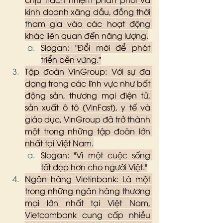
kinh doanh xăng dầu, đồng thời 
tham gia vào các hoạt động 
khác liên quan đến năng lượng.
Slogan: "Đổi mới để phát 
triển bền vững."
Tập đoàn VinGroup: Với sự đa 
dạng trong các lĩnh vực như bất 
động sản, thương mại điện tử, 
sản xuất ô tô (VinFast), y tế và 
giáo dục, VinGroup đã trở thành 
một trong những tập đoàn lớn 
nhất tại Việt Nam.
Slogan: "Vì một cuộc sống 
tốt đẹp hơn cho người Việt."
Ngân hàng Vietinbank: Là một 
trong những ngân hàng thương 
mại lớn nhất tại Việt Nam, 
Vietcombank cung cấp nhiều 