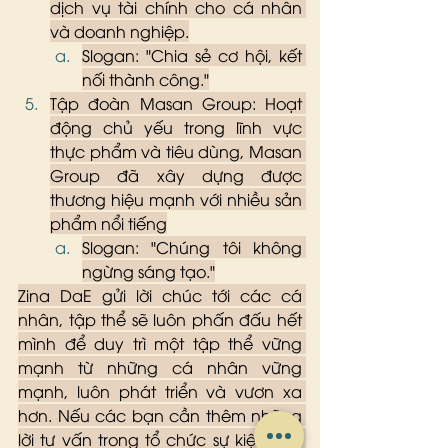
dịch vụ tài chính cho cá nhân 
và doanh nghiệp.
Slogan: "Chia sẻ cơ hội, kết 
nối thành công."
Tập đoàn Masan Group: Hoạt 
động chủ yếu trong lĩnh vực 
thực phẩm và tiêu dùng, Masan 
Group đã xây dựng được 
thương hiệu mạnh với nhiều sản 
phẩm nổi tiếng
Slogan: "Chúng tôi không 
ngừng sáng tạo."
Zina DaE gửi lời chúc tới các cá 
nhân, tập thể sẽ luôn phấn đấu hết 
mình để duy trì một tập thể vững 
mạnh từ những cá nhân vững 
mạnh, luôn phát triển và vươn xa 
hơn. Nếu các bạn cần thêm những 
lời tư vấn trong tổ chức sự kiện cho 