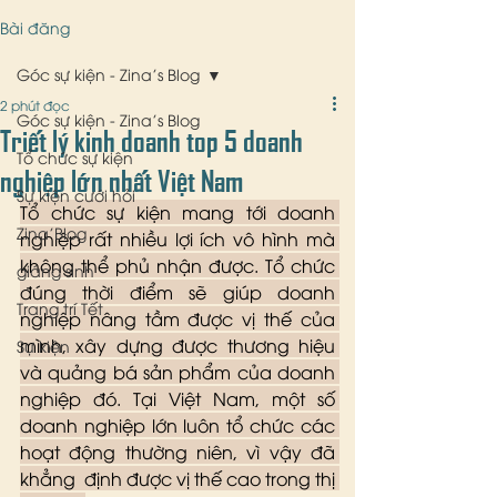
Bài đăng
Góc sự kiện - Zina's Blog
2 phút đọc
Góc sự kiện - Zina's Blog
Triết lý kinh doanh top 5 doanh
Tổ chức sự kiện
nghiệp lớn nhất Việt Nam
Sự kiện cưới hỏi
Tổ chức sự kiện mang tới doanh 
Zina'Blog
nghiệp rất nhiều lợi ích vô hình mà 
không thể phủ nhận được. Tổ chức 
giáng sinh
đúng thời điểm sẽ giúp doanh 
Trang trí Tết
nghiệp nâng tầm được vị thế của 
mình, xây dựng được thương hiệu 
Sự kiện
và quảng bá sản phẩm của doanh 
nghiệp đó. Tại Việt Nam, một số 
doanh nghiệp lớn luôn tổ chức các 
hoạt động thường niên, vì vậy đã 
khẳng  định được vị thế cao trong thị 