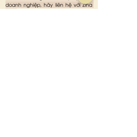
doanh nghiệp, hãy liên hệ với Zina 
DaE!
Thẻ:
zina decors and event
Sự kiện doanh nghiệp
tổ chức sự kiện
event planner
sự kiện
Bài đăng liên quan
Xem tất cả