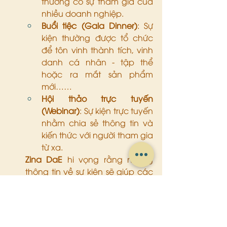
thường có sự tham gia của 
nhiều doanh nghiệp.
Buổi tiệc (Gala Dinner)
: Sự 
kiện thường được tổ chức 
để tôn vinh thành tích, vinh 
danh cá nhân - tập thể 
hoặc ra mắt sản phẩm 
mới……
Hội thảo trực tuyến 
(Webinar)
: Sự kiện trực tuyến 
nhằm chia sẻ thông tin và 
kiến thức với người tham gia 
từ xa.
Zina DaE
 hi vọng rằng những 
thông tin về sự kiện sẽ giúp các 
bạn có cảm nhận chi tiết hơn về 
những hoạt động giải trí đang 
diễn ra xung quanh mình. 
Chúng tôi luôn mong muốn lĩnh 