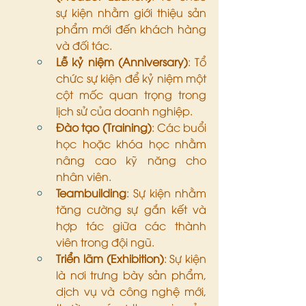
sự kiện nhằm giới thiệu sản 
phẩm mới đến khách hàng 
và đối tác.
Lễ kỷ niệm (Anniversary)
: Tổ 
chức sự kiện để kỷ niệm một 
cột mốc quan trọng trong 
lịch sử của doanh nghiệp.
Đào tạo (Training)
: Các buổi 
học hoặc khóa học nhằm 
nâng cao kỹ năng cho 
nhân viên.
Teambuilding
: Sự kiện nhằm 
tăng cường sự gắn kết và 
hợp tác giữa các thành 
viên trong đội ngũ.
Triển lãm (Exhibition)
: Sự kiện 
là nơi trưng bày sản phẩm, 
dịch vụ và công nghệ mới, 