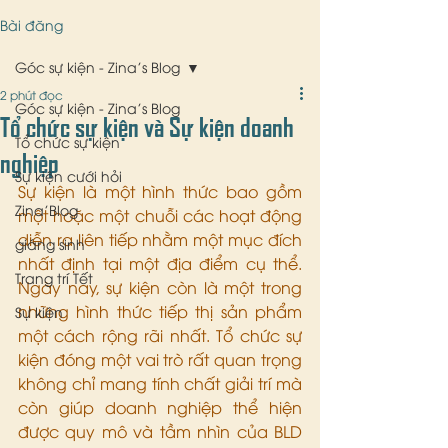
Bài đăng
Góc sự kiện - Zina's Blog
2 phút đọc
Góc sự kiện - Zina's Blog
Tổ chức sự kiện và Sự kiện doanh
Tổ chức sự kiện
nghiệp
Sự kiện cưới hỏi
Sự kiện là một hình thức bao gồm 
Zina'Blog
một hoặc một chuỗi các hoạt động 
diễn ra liên tiếp nhằm một mục đích 
giáng sinh
nhất định tại một địa điểm cụ thể. 
Trang trí Tết
Ngày nay, sự kiện còn là một trong 
những hình thức tiếp thị sản phẩm 
Sự kiện
một cách rộng rãi nhất. Tổ chức sự 
kiện đóng một vai trò rất quan trọng 
không chỉ mang tính chất giải trí mà 
còn giúp doanh nghiệp thể hiện 
được quy mô và tầm nhìn của BLD 