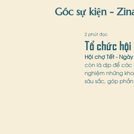
Góc sự kiện - Zin
Zina'Blog
gi
2 phút đọc
Tổ chức hội 
Hội chợ Tết - Ngày
còn là dịp để các
nghiệm những khoả
sâu sắc, góp phần