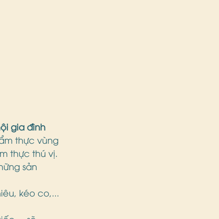
ội gia đình 
 ẩm thực vùng 
 thực thú vị.
những sản 
êu, kéo co,... 
ếc,... sẽ 