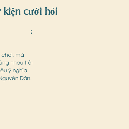
 kiện cưới hỏi
iện
i chơi, mà 
ng nhau trải 
ều ý nghĩa 
 Nguyên Đán.