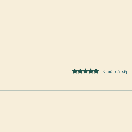
Đã xếp hạng 0/5 sao.
Chưa có xếp 
Decor sự kiện có thực sự là “vũ khí
Hoa gi
branding”? Zinadecors giải thích từ
trong 
góc nhìn thực chiến
về xu