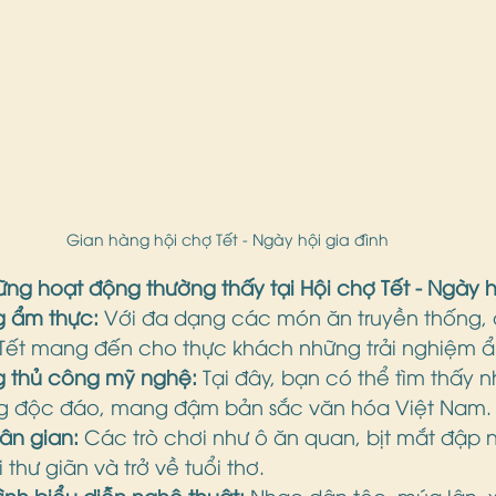
Gian hàng hội chợ Tết - Ngày hội gia đình
ững hoạt động thường thấy tại Hội chợ Tết - Ngày h
 ẩm thực:
 Với đa dạng các món ăn truyền thống,
 Tết mang đến cho thực khách những trải nghiệm ẩm
 thủ công mỹ nghệ:
 Tại đây, bạn có thể tìm thấy 
g độc đáo, mang đậm bản sắc văn hóa Việt Nam.
ân gian:
 Các trò chơi như ô ăn quan, bịt mắt đập ni
thư giãn và trở về tuổi thơ.
nh biểu diễn nghệ thuật:
 Nhạc dân tộc, múa lân, xi