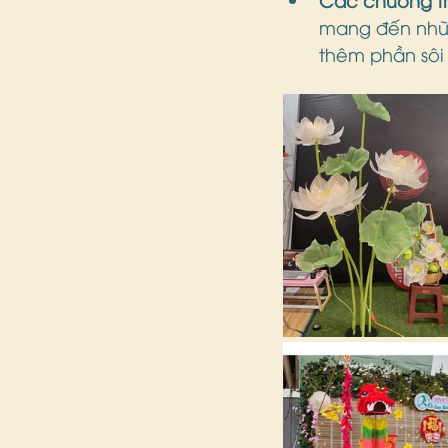
mang đến nhữn
thêm phần sôi