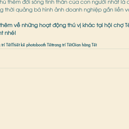
ú thêm đời sống tinh thần của con người nhất là
ng thời quảng bá hình ảnh doanh nghiệp gắn liền v
thêm về những hoạt động thú vị khác tại hội chợ T
nt nhé! 
 trí Tết
Thiết kế photobooth Tết
trang trí Tết
Gian hàng Tết