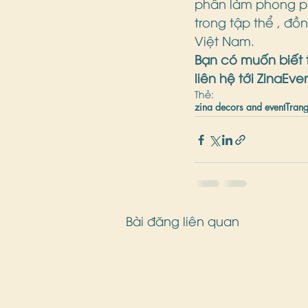
phần làm phong ph
trong tập thể , đồ
Việt Nam.
Bạn có muốn biết 
liên hệ tới ZinaEve
Thẻ:
zina decors and event
Trang
Bài đăng liên quan