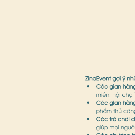
ZinaEvent gợi ý nh
Các gian hàng
miền, hội chợ
Các gian hàng
phẩm thủ côn
Các trò chơi d
giúp mọi người 
Các chương trì