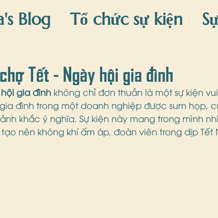
a's Blog
Tổ chức sự kiện
Sự
áng sinh
Trang trí Tết
Sự k
chợ Tết - Ngày hội gia đình
 hội gia đình
 không chỉ đơn thuần là một sự kiện vu
 gia đình trong một doanh nghiệp được sum họp, cù
nh khắc ý nghĩa. Sự kiện này mang trong mình nhi
 tạo nên không khí ấm áp, đoàn viên trong dịp Tết