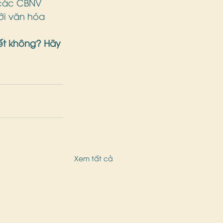
 các CBNV 
ới văn hóa 
ết không? Hãy 
Xem tất cả