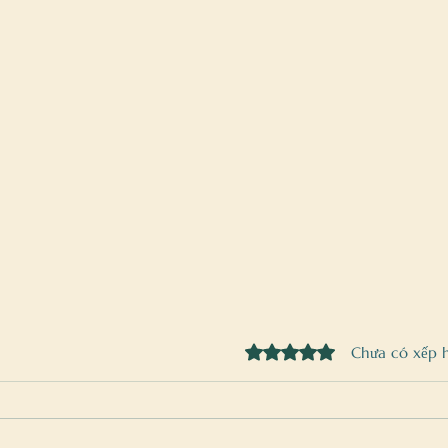
Đã xếp hạng 0/5 sao.
Chưa có xếp 