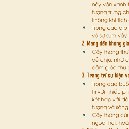
này vẫn xanh 
tượng trưng ch
không khí tích
Trong các dịp 
và sự sum vầy c
2. Mang đến không gia
Cây thông thư
dễ chịu, nhờ c
cảm giác thư g
3. Trang trí sự kiện vớ
Trong các buổi
trí với nhiều 
kết hợp với đè
tượng và sáng 
Cây thông cũn
ngoài trời, ho