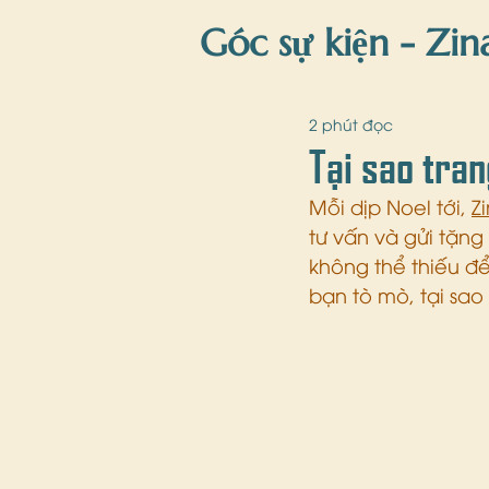
Góc sự kiện - Zin
Zina'Blog
gi
2 phút đọc
Tại sao tran
Mỗi dịp Noel tới, 
Z
tư vấn và gửi tặng
không thể thiếu để
bạn tò mò, tại sao