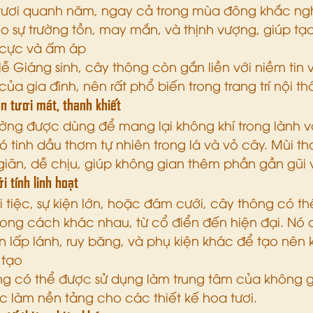
tươi quanh năm, ngay cả trong mùa đông khắc nghi
o sự trường tồn, may mắn, và thịnh vượng, giúp tạ
 cực và ấm áp​
lễ Giáng sinh, cây thông còn gắn liền với niềm tin
ủa gia đình, nên rất phổ biến trong trang trí nội thấ
n tươi mát, thanh khiết
ờng được dùng để mang lại không khí trong lành v
ó tinh dầu thơm tự nhiên trong lá và vỏ cây. Mùi t
iãn, dễ chịu, giúp không gian thêm phần gần gũi vớ
i tính linh hoạt
 tiệc, sự kiện lớn, hoặc đám cưới, cây thông có th
phong cách khác nhau, từ cổ điển đến hiện đại. Nó 
n lấp lánh, ruy băng, và phụ kiện khác để tạo nên 
tạo​
g có thể được sử dụng làm trung tâm của không gia
ặc làm nền tảng cho các thiết kế hoa tươi.