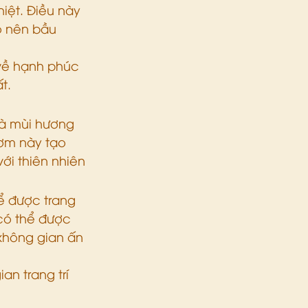
ệt. Điều này 
o nên bầu 
 về hạnh phúc 
t.
à mùi hương 
hơm này tạo 
i thiên nhiên​
ể được trang 
có thể được 
không gian ấn 
n trang trí 