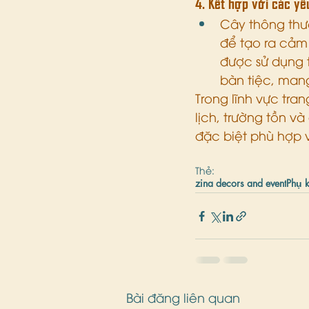
4. Kết hợp với các yế
Cây thông thườ
để tạo ra cảm 
được sử dụng 
bàn tiệc, mang
Trong lĩnh vực tran
lịch, trường tồn v
đặc biệt phù hợp vớ
Thẻ:
zina decors and event
Phụ k
Bài đăng liên quan