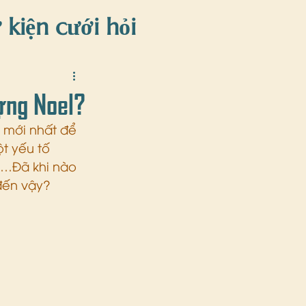
 kiện cưới hỏi
iện
ượng Noel?
 mới nhất để 
t yếu tố 
n…Đã khi nào 
 đến vậy?