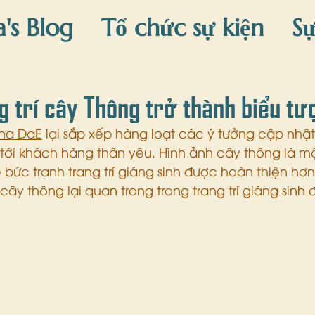
a's Blog
Tổ chức sự kiện
Sự
áng sinh
Trang trí Tết
Sự k
g trí cây Thông trở thành biểu t
ina DaE
 lại sắp xếp hàng loạt các ý tưởng cập nhật
 tới khách hàng thân yêu. Hình ảnh cây thông là mộ
 bức tranh trang trí giáng sinh được hoàn thiện hơ
 cây thông lại quan trong trong trang trí giáng sinh