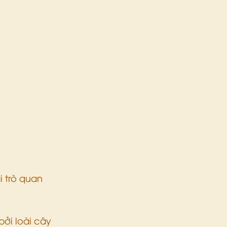
i trò quan 
ởi loài cây 