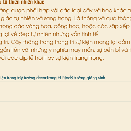
u tố thiên nhiên khác
ng được phối hợp với các loại cây và hoa khác tro
giác tự nhiên và sang trọng. Lá thông và quả thôn
trong các vòng hoa, cổng hoa, hoặc các sắp xếp ho
 lại vẻ đẹp tự nhiên nhưng vẫn tinh tế​
g trí, Cây thông trong trang trí sự kiện mang lại cả
à gắn liền với những ý nghĩa may mắn, sự bền bỉ và 
i các dịp lễ hội hay sự kiện trang trọng.
iện trang trí
ý tưởng decor
Trang trí Noel
ý tưởng giáng sinh