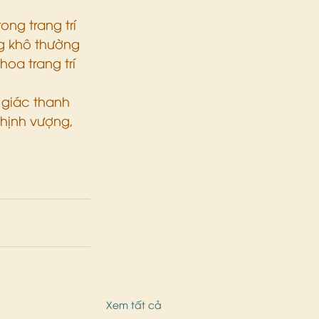
ng trang trí 
g khô thường 
a trang trí 
m giác thanh 
thịnh vượng, 
Xem tất cả