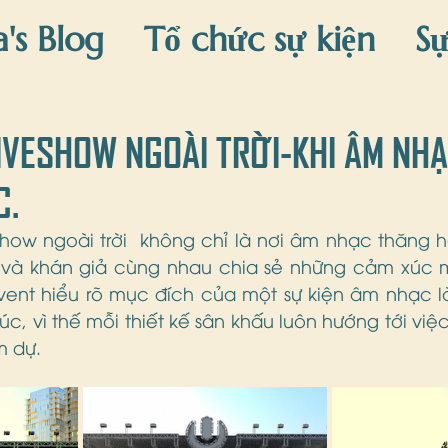
a's Blog
Tổ chức sự kiện
Sự
áng sinh
Trang trí Tết
Sự k
IVESHOW NGOÀI TRỜI-KHI ÂM NH
C.
show ngoài trời  không chỉ là nơi âm nhạc thăng h
 và khán giả cùng nhau chia sẻ những cảm xúc mã
vent hiểu rõ mục đích của một sự kiện âm nhạc là
úc, vì thế mỗi thiết kế sân khấu luôn hướng tới việc
m dự.