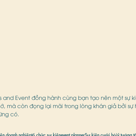
s and Event đồng hành cùng bạn tạo nên một sự ki
, mà còn đọng lại mãi trong lòng khán giả bởi sự 
ừng có.
iện doanh nghiệp
tổ chức sự kiện
event planner
Sự kiện cưới hỏi
ý tưởng t