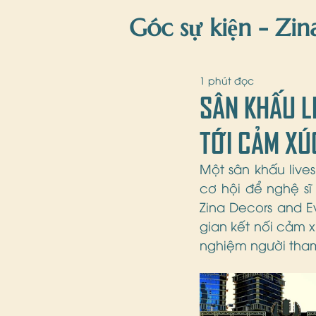
Góc sự kiện - Zin
Zina'Blog
gi
1 phút đọc
SÂN KHẤU L
TỚI CẢM XÚ
Một sân khấu live
cơ hội để nghệ sĩ
Zina Decors and E
gian kết nối cảm x
nghiệm người tha