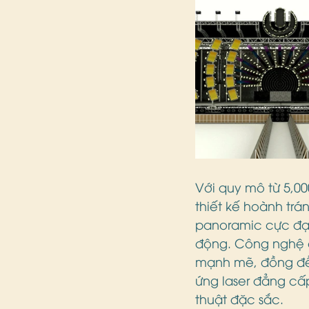
Với quy mô từ 5,00
thiết kế hoành trá
panoramic cực đại
động. Công nghệ â
mạnh mẽ, đồng đều
ứng laser đẳng cấ
thuật đặc sắc.