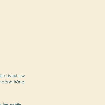
ện Liveshow 
hoành tráng 
ổ chức sự kiện