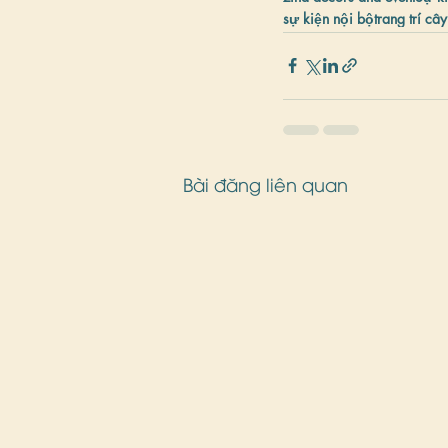
sự kiện nội bộ
trang trí câ
Bài đăng liên quan