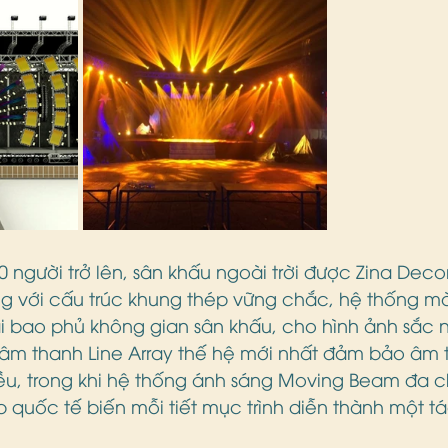
0 người trở lên, sân khấu ngoài trời được Zina Deco
ng với cấu trúc khung thép vững chắc, hệ thống mà
 bao phủ không gian sân khấu, cho hình ảnh sắc n
m thanh Line Array thế hệ mới nhất đảm bảo âm t
, trong khi hệ thống ánh sáng Moving Beam đa ch
p quốc tế biến mỗi tiết mục trình diễn thành một 