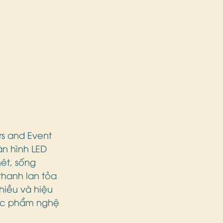
rs and Event 
n hình LED 
ét, sống 
hanh lan tỏa 
iều và hiệu 
tác phẩm nghệ 