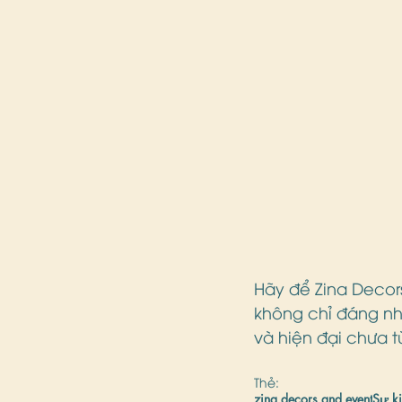
Hãy để Zina Decor
không chỉ đáng nhớ
và hiện đại chưa t
Thẻ:
zina decors and event
Sự k