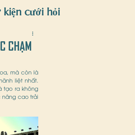
 kiện cưới hỏi
iện
ẠC CHẠM
oa, mà còn là 
nh liệt nhất. 
 tạo ra không 
 nâng cao trải 