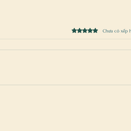
Đã xếp hạng 0/5 sao.
Chưa có xếp 
Sân khấu sự kiện- nơi không gian, cảm
TIỆC 
xúc và công nghệ giao hòa với nhau.
THIÊN
NÓ