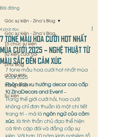
Bài đăng
Góc sự kiện - Zina's Blog
4 phút đọc
Góc sự kiện - Zina's Blog
7 TONE MÀU HOA CƯỚI HOT NHẤT
Tổ chức sự kiện
MÙA CƯỚI 2025 – NGHỆ THUẬT TỪ
Sự kiện cưới hỏi
MÀU SẮC ĐẾN CẢM XÚC
Zina'Blog
7 tone mầu hoa cưới hot nhất mùa 
giáng sinh
cưới 2025 
Phân tích xu hướng decor cao cấp 
Trang trí Tết
từ ZinaDecors and Event –
Sự kiện
Trong thế giới cưới hỏi, hoa cưới 
không chỉ đơn thuần là một chi tiết 
trang trí – mà là 
ngôn ngữ của cảm 
xúc
, là tinh thần chủ đạo thể hiện 
cá tính cặp đôi và đẳng cấp sự 
kiện. Với hơn 10 năm kinh nghiệm tổ 