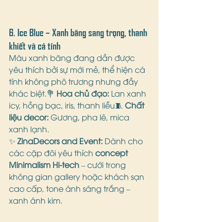
6. 
Ice Blue – Xanh băng sang trọng, thanh 
khiết và cá tính
Màu xanh băng đang dần được 
yêu thích bởi sự mới mẻ, thể hiện cá 
tính không phô trương nhưng đầy 
khác biệt.💐 
Hoa chủ đạo:
 Lan xanh 
icy, hồng bạc, iris, thanh liễu🧵 
Chất 
liệu decor:
 Gương, pha lê, mica 
xanh lạnh.
✨ 
ZinaDecors and Event:
 Dành cho 
các cặp đôi yêu thích 
concept 
Minimalism Hi-tech
 – cưới trong 
không gian gallery hoặc khách sạn 
cao cấp, tone ánh sáng trắng – 
xanh ánh kim.