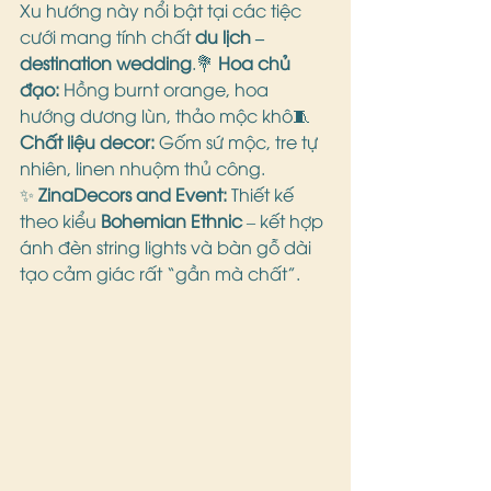
Xu hướng này nổi bật tại các tiệc 
cưới mang tính chất 
du lịch – 
destination wedding
.💐 
Hoa chủ 
đạo:
 Hồng burnt orange, hoa 
hướng dương lùn, thảo mộc khô🧵 
Chất liệu decor:
 Gốm sứ mộc, tre tự 
nhiên, linen nhuộm thủ công.
✨ 
ZinaDecors and Event:
 Thiết kế 
theo kiểu 
Bohemian Ethnic
 – kết hợp 
ánh đèn string lights và bàn gỗ dài 
tạo cảm giác rất “gần mà chất”.