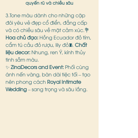
quyến rũ và chiều sâu
3.Tone màu dành cho những cặp 
đôi yêu vẻ đẹp cổ điển, đẳng cấp 
và có chiều sâu về mặt cảm xúc.💐 
Hoa chủ đạo:
 Hồng Ecuador đỏ tím, 
cẩm tú cầu đỏ rượu, lily đỏ🧵 
Chất 
liệu decor:
 Nhung, ren Ý, kính thủy 
tinh sẫm màu.
✨ 
ZinaDecors and Event:
 Phối cùng 
ánh nến vàng, bàn dài tiệc tối – tạo 
nên phong cách 
Royal Intimate 
Wedding
 – sang trọng và sâu lắng.