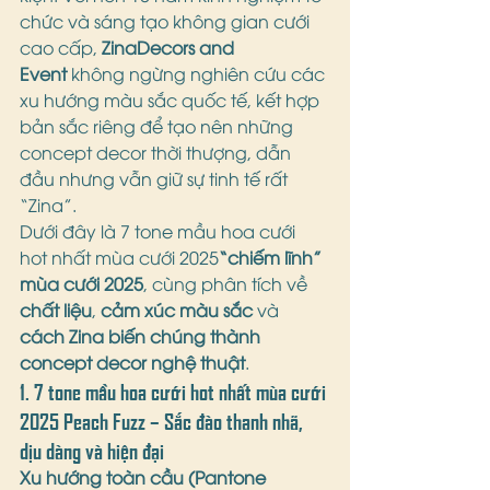
chức và sáng tạo không gian cưới 
cao cấp, 
ZinaDecors and 
Event
 không ngừng nghiên cứu các 
xu hướng màu sắc quốc tế, kết hợp 
bản sắc riêng để tạo nên những 
concept decor thời thượng, dẫn 
đầu nhưng vẫn giữ sự tinh tế rất 
“Zina”.
Dưới đây là 7 tone mầu hoa cưới 
hot nhất mùa cưới 2025
“chiếm lĩnh” 
mùa cưới 2025
, cùng phân tích về 
chất liệu
, 
cảm xúc màu sắc
 và 
cách Zina biến chúng thành 
concept decor nghệ thuật
.
1. 7 tone mầu hoa cưới hot nhất mùa cưới 
2025 
Peach Fuzz – Sắc đào thanh nhã, 
dịu dàng và hiện đại
Xu hướng toàn cầu (Pantone 