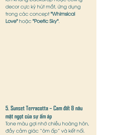
decor cực kỳ hút mắt, ứng dụng 
trong các concept 
"Whimsical 
Love"
 hoặc 
"Poetic Sky"
.
5. 
Sunset Terracotta – Cam đất & nâu 
mật ngọt của sự ấm áp
Tone màu gợi nhớ chiều hoàng hôn, 
đầy cảm giác “ôm ấp” và kết nối. 