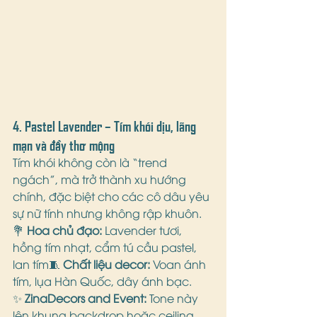
4. 
Pastel Lavender – Tím khói dịu, lãng 
mạn và đầy thơ mộng
Tím khói không còn là “trend 
ngách”, mà trở thành xu hướng 
chính, đặc biệt cho các cô dâu yêu 
sự nữ tính nhưng không rập khuôn.
💐 
Hoa chủ đạo:
 Lavender tươi, 
hồng tím nhạt, cẩm tú cầu pastel, 
lan tím🧵 
Chất liệu decor:
 Voan ánh 
tím, lụa Hàn Quốc, dây ánh bạc.
✨ 
ZinaDecors and Event:
 Tone này 
lên khung backdrop hoặc ceiling 