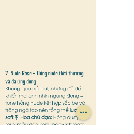
7. 
Nude Rose – Hồng nude thời thượng 
và đa ứng dụng
Không quá nổi bật, nhưng đủ để 
khiến mọi ánh nhìn ngưng đọng – 
tone hồng nude kết hợp sắc be và 
trắng ngà tạo nên tổng thể 
luxury-
soft
.💐 
Hoa chủ đạo:
 Hồng dusty 
rose, mẫu đơn kem, baby’s breath 
nude🧵 
Chất liệu decor:
 Vải sheer, 