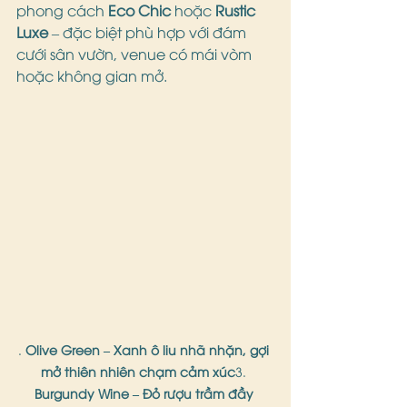
phong cách 
Eco Chic
 hoặc 
Rustic 
Luxe
 – đặc biệt phù hợp với đám 
cưới sân vườn, venue có mái vòm 
hoặc không gian mở.
. 
Olive Green – Xanh ô liu nhã nhặn, gợi 
mở thiên nhiên chạm cảm xúc
3. 
Burgundy Wine – Đỏ rượu trầm đầy 