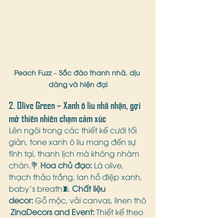
Peach Fuzz – Sắc đào thanh nhã, dịu 
dàng và hiện đại
2. 
Olive Green – Xanh ô liu nhã nhặn, gợi 
mở thiên nhiên chạm cảm xúc
Lên ngôi trong các thiết kế cưới tối 
giản, tone xanh ô liu mang đến sự 
tĩnh tại, thanh lịch mà không nhàm 
chán.💐 
Hoa chủ đạo:
 Lá olive, 
thạch thảo trắng, lan hồ điệp xanh, 
baby’s breath🧵 
Chất liệu 
decor:
 Gỗ mộc, vải canvas, linen thô
ZinaDecors and Event:
 Thiết kế theo 